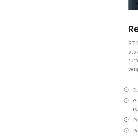
Re
RT P
attr
tutt
veng
Du
Ge
re
P
Pr