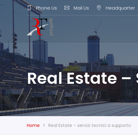
Phone Us
Mail Us
Headquarter
Real Estate –
Home
Real Estate – servizi tecnici a supporto