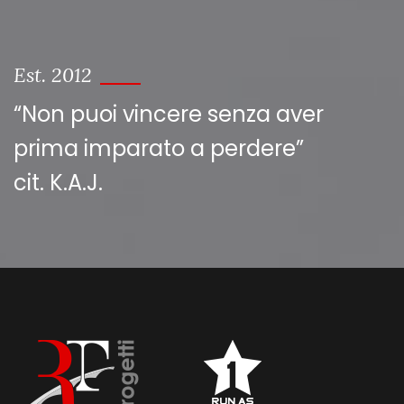
Est. 2012
“Non puoi vincere senza aver
prima imparato a perdere”
cit. K.A.J.